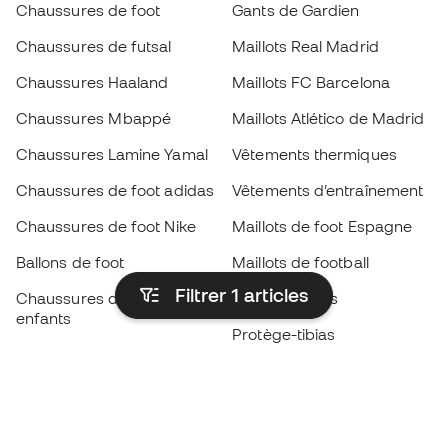
Chaussures de foot
Gants de Gardien
Chaussures de futsal
Maillots Real Madrid
Chaussures Haaland
Maillots FC Barcelona
Chaussures Mbappé
Maillots Atlético de Madrid
Chaussures Lamine Yamal
Vêtements thermiques
Chaussures de foot adidas
Vêtements d’entraînement
Chaussures de foot Nike
Maillots de foot Espagne
Ballons de foot
Maillots de football
Filtrer 1
articles
Chaussures de foot pour
Imperméables
enfants
Protège-tibias
Gants pour enfant
Vêtements de gardien de
Chaussures pour enfants
but
Vètements pour enfants
Black Friday