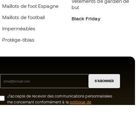
Vêtements de gardien de
Maillots de foot Espagne
but
Maillots de football
Black Friday
Imperméables
Protège-tibias
S'ABONNER
J’accepte de recevoir des communications personnalisées
me concernant conformément à la
politique de
confidentialité
de Sports Emotion.