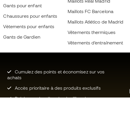
Maillots Real Madrid
Gants pour enfant
Maillots FC Barcelona
Chaussures pour enfants
Maillots Atlético de Madrid
Vètements pour enfants
Vêtements thermiques
Gants de Gardien
Vêtements d’entraînement
Cumulez des points et économisez sur vos
achats
Accès prioritaire à des produits exclusifs
Rejoignez plus d’un demi-million de
membres.