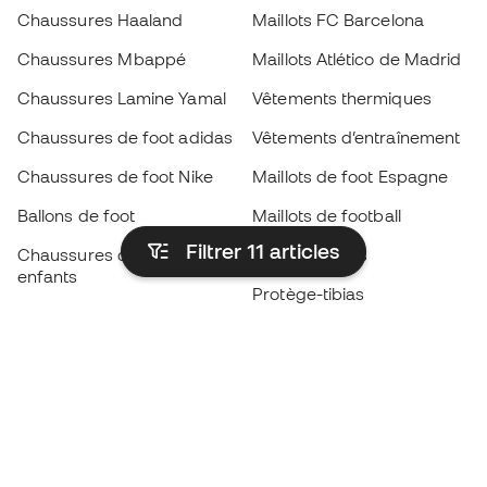
Chaussures Haaland
Maillots FC Barcelona
Chaussures Mbappé
Maillots Atlético de Madrid
Chaussures Lamine Yamal
Vêtements thermiques
Chaussures de foot adidas
Vêtements d’entraînement
Chaussures de foot Nike
Maillots de foot Espagne
Ballons de foot
Maillots de football
Filtrer 11
articles
Chaussures de foot pour
Imperméables
enfants
Protège-tibias
Gants pour enfant
Vêtements de gardien de
Chaussures pour enfants
but
Vètements pour enfants
Black Friday