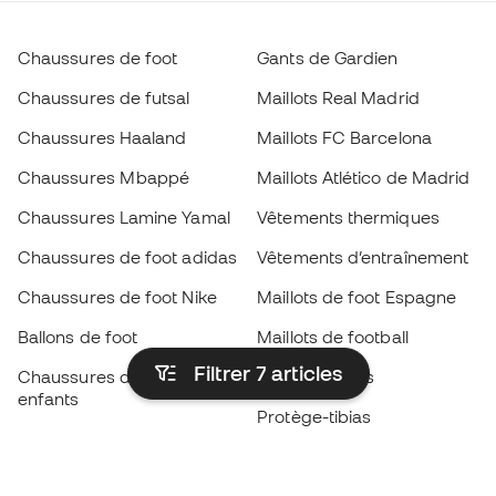
Chaussures de foot
Gants de Gardien
Chaussures de futsal
Maillots Real Madrid
Chaussures Haaland
Maillots FC Barcelona
Chaussures Mbappé
Maillots Atlético de Madrid
Chaussures Lamine Yamal
Vêtements thermiques
Chaussures de foot adidas
Vêtements d’entraînement
Chaussures de foot Nike
Maillots de foot Espagne
Ballons de foot
Maillots de football
Filtrer 7
articles
Chaussures de foot pour
Imperméables
enfants
Protège-tibias
Gants pour enfant
Vêtements de gardien de
Chaussures pour enfants
but