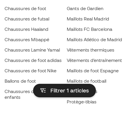
Chaussures de foot
Gants de Gardien
Chaussures de futsal
Maillots Real Madrid
Chaussures Haaland
Maillots FC Barcelona
Chaussures Mbappé
Maillots Atlético de Madrid
Chaussures Lamine Yamal
Vêtements thermiques
Chaussures de foot adidas
Vêtements d’entraînement
Chaussures de foot Nike
Maillots de foot Espagne
Ballons de foot
Maillots de football
Filtrer 1
articles
Chaussures de foot pour
Imperméables
enfants
Protège-tibias
Gants pour enfant
Vêtements de gardien de
Chaussures pour enfants
but
Vètements pour enfants
Black Friday