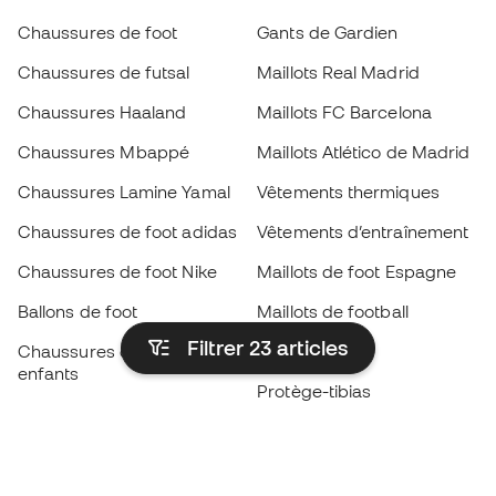
Chaussures de foot
Gants de Gardien
Chaussures de futsal
Maillots Real Madrid
Chaussures Haaland
Maillots FC Barcelona
Chaussures Mbappé
Maillots Atlético de Madrid
Chaussures Lamine Yamal
Vêtements thermiques
Chaussures de foot adidas
Vêtements d’entraînement
Chaussures de foot Nike
Maillots de foot Espagne
Ballons de foot
Maillots de football
Filtrer 23
articles
Chaussures de foot pour
Imperméables
enfants
Protège-tibias
Gants pour enfant
Vêtements de gardien de
Chaussures pour enfants
but
Vètements pour enfants
Black Friday