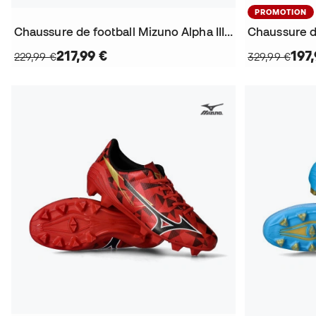
PROMOTION
Chaussure de football Mizuno Alpha III Elite Mix
217,99 €
197
229,99 €
329,99 €