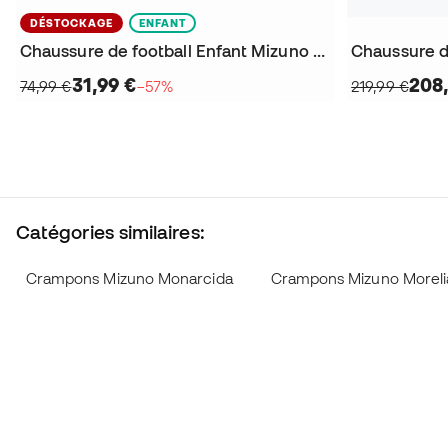
DÉSTOCKAGE
ENFANT
Chaussure de football Enfant Mizuno Alpha II Select FG
Chaussure de
31,99 €
208
74,99 €
−57%
219,99 €
Catégories similaires:
Crampons Mizuno Monarcida
Crampons Mizuno Moreli