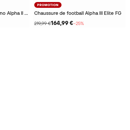
PROMOTION
Chaussure de football Mizuno Alpha II Select FG
Chaussure de football Alpha III Elite FG
164,99 €
219,99 €
−25%