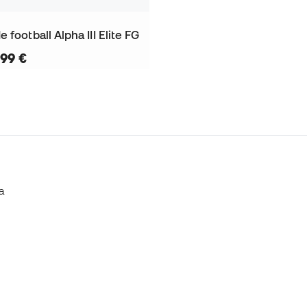
 football Alpha III Elite FG
,99 €
a