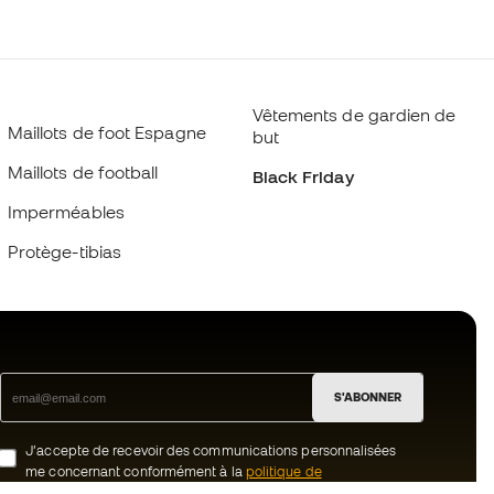
Vêtements de gardien de
Maillots de foot Espagne
but
Maillots de football
Black Friday
Imperméables
Protège-tibias
S'ABONNER
J’accepte de recevoir des communications personnalisées
me concernant conformément à la
politique de
confidentialité
de Sports Emotion.