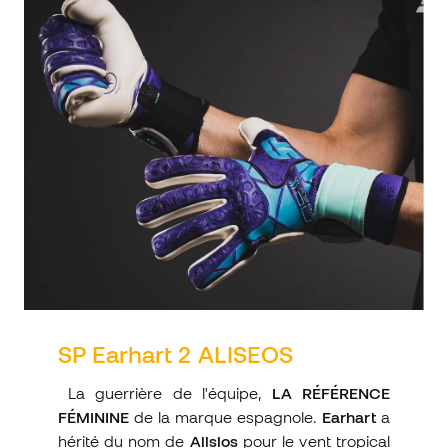
SP Earhart 2 ALISEOS
La guerrière de l'équipe,
LA RÉFÉRENCE
FÉMININE
de la marque espagnole.
Earhart
a
hérité du nom de
Alisios
pour le vent tropical