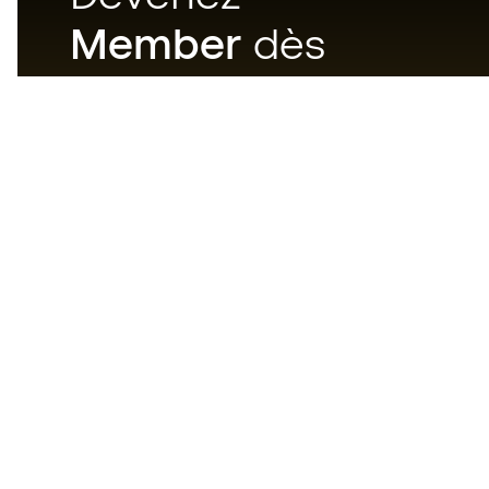
Member
dès
maintenant
Téléchargez maintenant
l'application pour les
passionnés du matériel de foot
et profitez d'un achat plus
rapide et pratique.