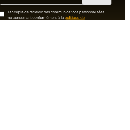
J’accepte de recevoir des communications personnalisées
me concernant conformément à la
politique de
confidentialité
de Sports Emotion.
ion
#BeTheBest
uté Member
Chez Sports Emotion, nous encourageons
une culture de vie sportive axée sur le
tre équipe
bien-être total de l’athlète, grâce à un
écosystème construit autour de la
énérales de vente
spécialisation de chacune des marques
qui composent le groupe.
cookies
Voir tous les magasins
onfidentialité
ales