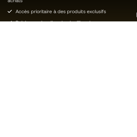
achats
Accès prioritaire à des produits exclusifs
Rejoignez plus d’un demi-million de
membres.
Besoin d'aide ?
Fútbol Emot
Service client
La communa
Échanges et retours
Rejoignez no
Guide de l'équipement de football
Conditions g
Guide des tailles
Politique de 
Compliance
Politique de c
Sites Web internationaux de
Mentions Lég