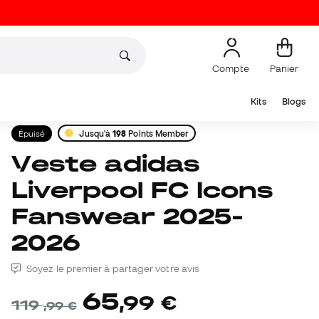
Compte
Panier
Kits
Blogs
Épuisé
Jusqu'à
198
Points Member
Veste adidas
Liverpool FC Icons
Fanswear 2025-
2026
Soyez le premier à partager votre avis
65
,
99
€
119
,
99
€