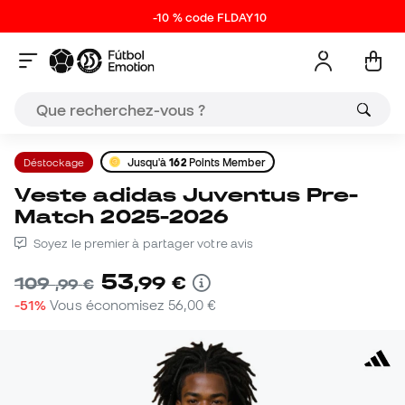
-10 % code FLDAY10
Déstockage
Jusqu'à
162
Points Member
Veste adidas Juventus Pre-
Match 2025-2026
Soyez le premier à partager votre avis
53
,
99
€
109
,
99
€
-51%
Vous économisez
56,00 €