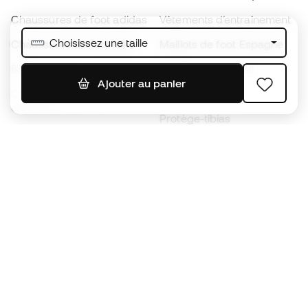
Chaussures de foot adidas
Vêtements d’entraînement
Choisissez une taille
Chaussures de foot Nike
Maillots de foot Espagne
Ballons de foot
Maillots de football
Ajouter au panier
Chaussures de foot pour
Imperméables
enfants
Protège-tibias
Gants pour enfant
Vêtements de gardien de
Chaussures pour enfants
but
Vètements pour enfants
Black Friday
Devenez
Member
dès maintenant
Cumulez des points et économisez sur vos