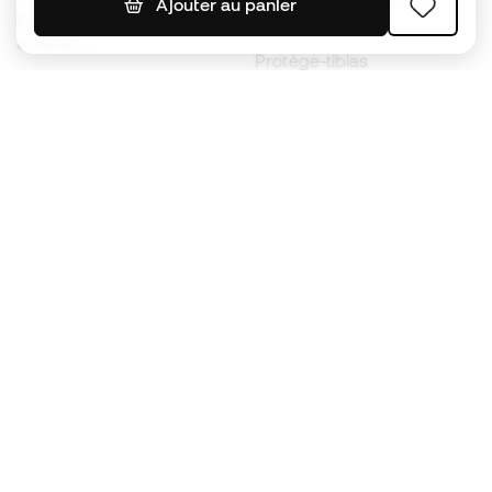
Ajouter au panier
Chaussures de foot pour
Imperméables
enfants
Protège-tibias
Gants pour enfant
Vêtements de gardien de
Chaussures pour enfants
but
Vètements pour enfants
Black Friday
Devenez
Member
dès maintenant
Cumulez des points et économisez sur vos
achats
Accès prioritaire à des produits exclusifs
Rejoignez plus d’un demi-million de membres.