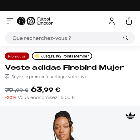
Promotion
Jusqu'à
192
Points Member
Veste adidas Firebird Mujer
Soyez le premier à partager votre avis
63
,
99
€
79
,
99
€
-20%
Vous économisez
16,00 €