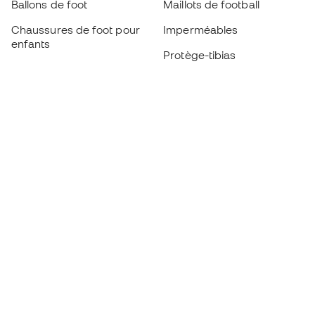
Ballons de foot
Maillots de football
Chaussures de foot pour
Imperméables
enfants
Protège-tibias
Gants pour enfant
Vêtements de gardien de
Chaussures pour enfants
but
Vètements pour enfants
Black Friday
Devenez
Member
dès maintenant
Cumulez des points et économisez sur vos
achats
Accès prioritaire à des produits exclusifs
Rejoignez plus d’un demi-million de membres.