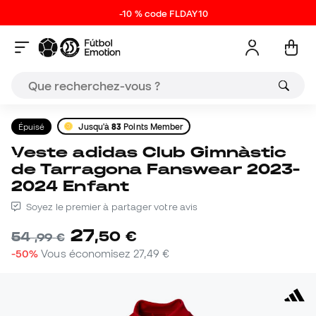
-10 % code FLDAY10
Épuisé
Jusqu'à
83
Points Member
Veste adidas Club Gimnàstic
de Tarragona Fanswear 2023-
2024 Enfant
Soyez le premier à partager votre avis
27
,
50
€
54
,
99
€
-50%
Vous économisez
27,49 €