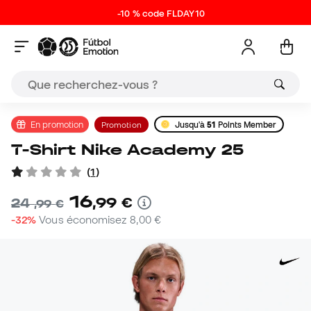
-10 % code FLDAY10
En promotion
Promotion
Jusqu'à
51
Points Member
T-Shirt Nike Academy 25
(
1
)
16
,
99
€
24
,
99
€
-32%
Vous économisez
8,00 €