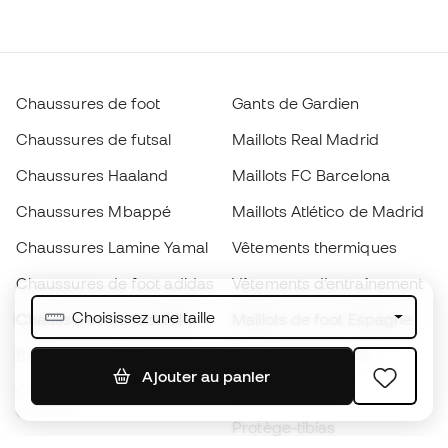
Chaussures de foot
Gants de Gardien
Chaussures de futsal
Maillots Real Madrid
Chaussures Haaland
Maillots FC Barcelona
Chaussures Mbappé
Maillots Atlético de Madrid
Chaussures Lamine Yamal
Vêtements thermiques
Chaussures de foot adidas
Vêtements d’entraînement
Choisissez une taille
Chaussures de foot Nike
Maillots de foot Espagne
Ballons de foot
Maillots de football
Ajouter au panier
Chaussures de foot pour
Imperméables
enfants
Protège-tibias
Gants pour enfant