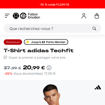
-10 % code FLDAY10
Promotion
Jusqu'à
63
Points Member
T-Shirt adidas Techfit
Soyez le premier à partager votre avis
20
,
99
€
37
,
99
€
-45%
Vous économisez
17,00 €