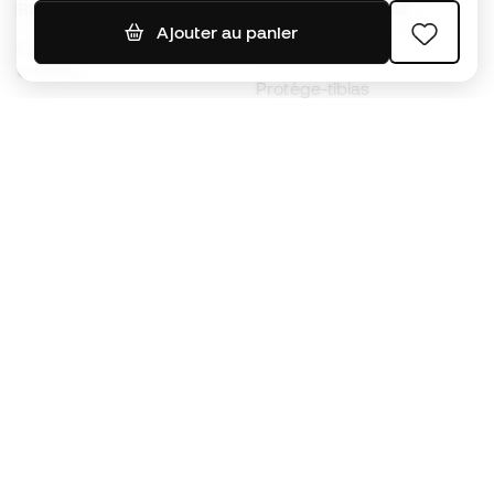
Ballons de foot
Maillots de football
Ajouter au panier
Chaussures de foot pour
Imperméables
enfants
Protège-tibias
Gants pour enfant
Vêtements de gardien de
Chaussures pour enfants
but
Vètements pour enfants
Black Friday
Devenez
Member
dès maintenant
Cumulez des points et économisez sur vos
achats
Accès prioritaire à des produits exclusifs
Rejoignez plus d’un demi-million de membres.