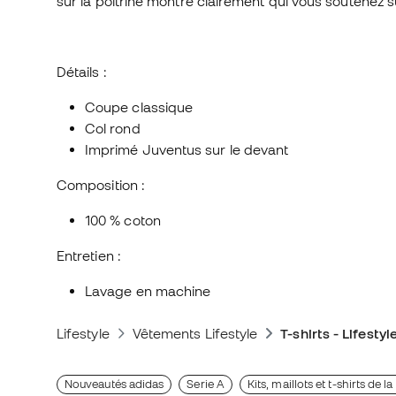
sur la poitrine montre clairement qui vous soutenez su
Détails :
Coupe classique
Col rond
Imprimé Juventus sur le devant
Composition :
100 % coton
Entretien :
Lavage en machine
Lifestyle
Vêtements Lifestyle
T-shirts - Lifestyl
Nouveautés adidas
Serie A
Kits, maillots et t-shirts de 