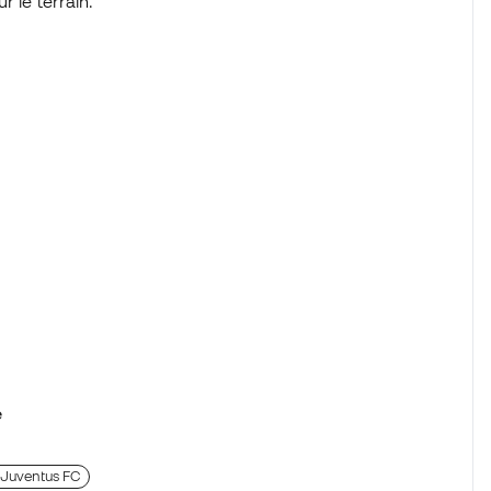
r le terrain.
e
la Juventus FC