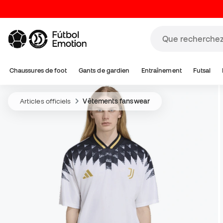
Chaussures de foot
Gants de gardien
Entraînement
Futsal
Articles officiels
Vêtements fanswear