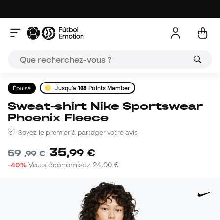
Épuisé
Jusqu'à
108
Points Member
Sweat-shirt Nike Sportswear
Phoenix Fleece
Soyez le premier à partager votre avis
35
,
99
€
59
,
99
€
-40%
Vous économisez
24,00 €