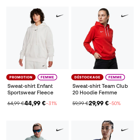
PROMOTION
FEMME
DÉSTOCKAGE
FEMME
Sweat-shirt Enfant
Sweat-shirt Team Club
Sportswear Fleece
20 Hoodie Femme
44,99 €
29,99 €
64,99 €
−31%
59,99 €
−50%