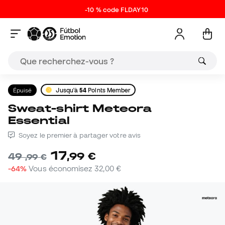
-10 % code FLDAY10
Épuisé
Jusqu'à
54
Points Member
Sweat-shirt Meteora
Essential
Soyez le premier à partager votre avis
17
,
99
€
49
,
99
€
-64%
Vous économisez
32,00 €