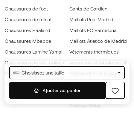
Chaussures de foot
Gants de Gardien
Chaussures de futsal
Maillots Real Madrid
Chaussures Haaland
Maillots FC Barcelona
Chaussures Mbappé
Maillots Atlético de Madrid
Chaussures Lamine Yamal
Vêtements thermiques
Chaussures de foot adidas
Vêtements d’entraînement
Choisissez une taille
Chaussures de foot Nike
Maillots de foot Espagne
Ballons de foot
Maillots de football
Ajouter au panier
Chaussures de foot pour
Imperméables
enfants
Protège-tibias
Gants pour enfant
Vêtements de gardien de
Chaussures pour enfants
but
Vètements pour enfants
Black Friday