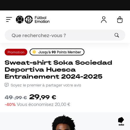
Promotion
Jusqu'à
90
Points Member
Sweat-shirt Soka Sociedad
Deportiva Huesca
Entraînement 2024-2025
Soyez le premier à partager votre avis
29
,
99
€
49
,
99
€
-40%
Vous économisez
20,00 €