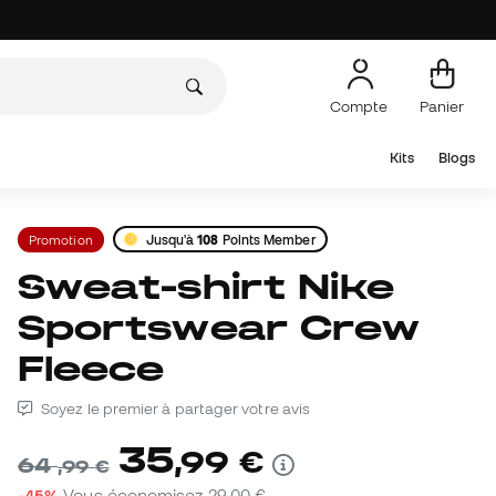
Compte
Panier
Kits
Blogs
Promotion
Jusqu'à
108
Points Member
Sweat-shirt Nike
Sportswear Crew
Fleece
Soyez le premier à partager votre avis
35
,
99
€
64
,
99
€
-45%
Vous économisez
29,00 €