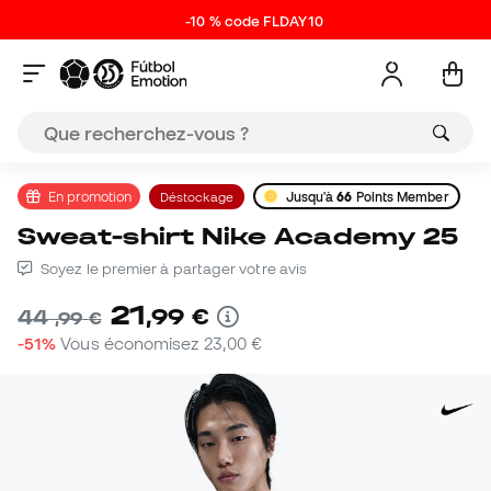
-10 % code FLDAY10
En promotion
Déstockage
Jusqu'à
66
Points Member
Sweat-shirt Nike Academy 25
Soyez le premier à partager votre avis
21
,
99
€
44
,
99
€
-51%
Vous économisez
23,00 €