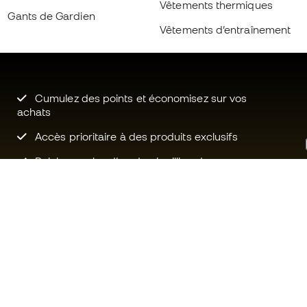
Vêtements thermiques
Gants de Gardien
Vêtements d’entraînement
Cumulez des points et économisez sur vos
achats
Accès prioritaire à des produits exclusifs
Rejoignez plus d’un demi-million de
membres.
Besoin d'aide ?
Fútbol Emot
Service client
La communa