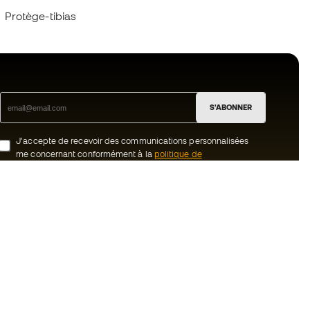
Protège-tibias
S'ABONNER
J’accepte de recevoir des communications personnalisées
me concernant conformément à la
politique de
confidentialité
de Sports Emotion.
ion
#BeTheBest
uté Member
Chez Sports Emotion, nous encourageons
une culture de vie sportive axée sur le