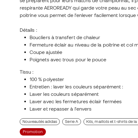
se préparent pour leurs matchs de championnat, il p
respirante AEROREADY qui garde votre peau au sec e
poitrine vous permet de l'enlever facilement lorsque
Détails :
Boucliers à transfert de chaleur
Fermeture éclair au niveau de la poitrine et col 
Coupe ajustée
Poignets avec trous pour le pouce
Tissu :
100 % polyester
Entretien : laver les couleurs séparément :
Laver les couleurs séparément
Laver avec les fermetures éclair fermées
Laver et repasser à l'envers
Nouveautés adidas
Serie A
Kits, maillots et t-shirts de 
Promotion