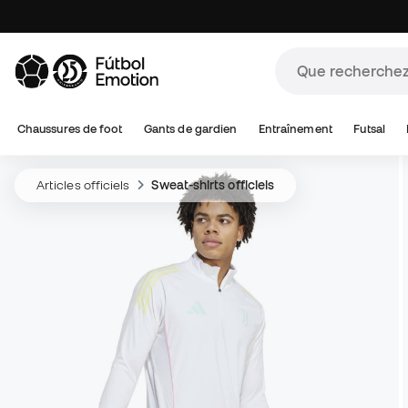
Chaussures de foot
Gants de gardien
Entraînement
Futsal
Articles officiels
Sweat-shirts officiels