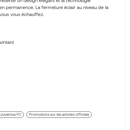
résente un design élégant et la technologie
n permanence. La fermeture éclair au niveau de la
 vous vous échauffez.
montant
la Juventus FC
Promotions sur les articles officiels