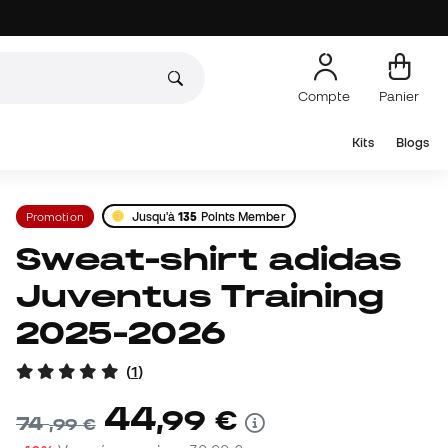
Compte
Panier
Kits
Blogs
Promotion
Jusqu'à
135
Points Member
Sweat-shirt adidas
Juventus Training
2025-2026
(
1
)
44
,
99
€
74
,
99
€