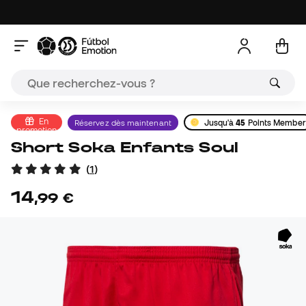
En
Réservez dès maintenant
Jusqu'à
45
Points Member
promotion
Short Soka Enfants Soul
(
1
)
14
,
99
€