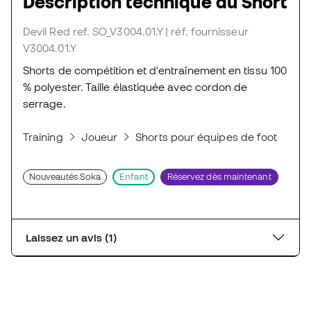
Description technique du Short
Devil Red
ref. SO_V3004.01.Y
| réf. fournisseur
V3004.01.Y
Shorts de compétition et d'entraînement en tissu 100
% polyester. Taille élastiquée avec cordon de
serrage.
Training
Joueur
Shorts pour équipes de foot
Sh
Nouveautés Soka
Enfant
Réservez dès maintenant
Laissez un avis (1)