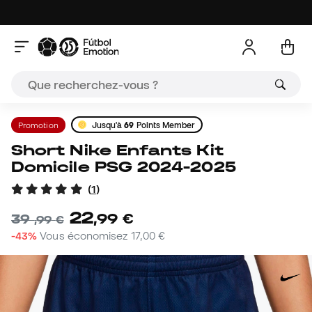
Promotion
Jusqu'à
69
Points Member
Short Nike Enfants Kit
Domicile PSG 2024-2025
(
1
)
22
,
99
€
39
,
99
€
-43%
Vous économisez
17,00 €