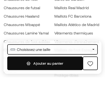
Chaussures de futsal
Maillots Real Madrid
Chaussures Haaland
Maillots FC Barcelona
Chaussures Mbappé
Maillots Atlético de Madrid
Chaussures Lamine Yamal
Vêtements thermiques
Chaussures de foot adidas
Vêtements d’entraînement
Choisissez une taille
Chaussures de foot Nike
Maillots de foot Espagne
Ballons de foot
Maillots de football
Ajouter au panier
Chaussures de foot pour
Imperméables
enfants
Protège-tibias
Gants pour enfant
Vêtements de gardien de
Chaussures pour enfants
but
Vètements pour enfants
Black Friday