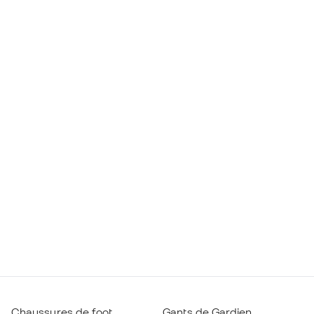
Chaussures de foot
Gants de Gardien