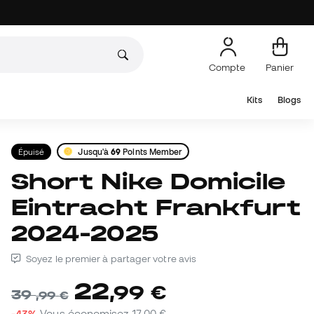
Compte
Panier
Kits
Blogs
Épuisé
Jusqu'à
69
Points Member
Short Nike Domicile
Eintracht Frankfurt
2024-2025
Soyez le premier à partager votre avis
22
,
99
€
39
,
99
€
-43%
Vous économisez
17,00 €