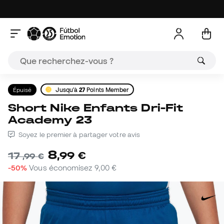
Épuisé
Jusqu'à
27
Points Member
Short Nike Enfants Dri-Fit
Academy 23
Soyez le premier à partager votre avis
8
,
99
€
17
,
99
€
-50%
Vous économisez
9,00 €