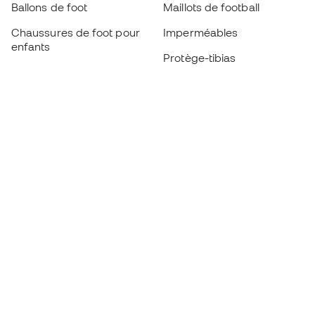
Ballons de foot
Maillots de football
Chaussures de foot pour
Imperméables
enfants
Protège-tibias
Gants pour enfant
Vêtements de gardien de
Chaussures pour enfants
but
Vètements pour enfants
Black Friday
Devenez
Member
dès maintenant
Cumulez des points et économisez sur vos
achats
Accès prioritaire à des produits exclusifs