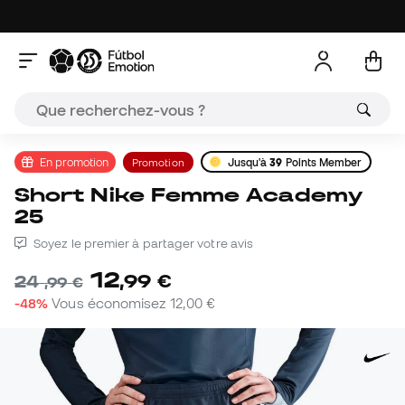
En promotion
Promotion
Jusqu'à
39
Points Member
Short Nike Femme Academy
25
Soyez le premier à partager votre avis
12
,
99
€
24
,
99
€
-48%
Vous économisez
12,00 €