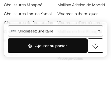
Chaussures Mbappé
Maillots Atlético de Madrid
Chaussures Lamine Yamal
Vêtements thermiques
Chaussures de foot adidas
Vêtements d’entraînement
Choisissez une taille
Chaussures de foot Nike
Maillots de foot Espagne
Ballons de foot
Maillots de football
Ajouter au panier
Chaussures de foot pour
Imperméables
enfants
Protège-tibias
Gants pour enfant
Vêtements de gardien de
Chaussures pour enfants
but
Vètements pour enfants
Black Friday
Devenez