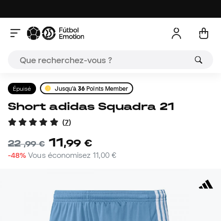
Épuisé
Jusqu'à
36
Points Member
Short adidas Squadra 21
(
7
)
11
,
99
€
22
,
99
€
-48%
Vous économisez
11,00 €