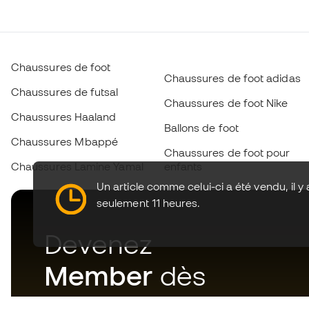
Chaussures de foot
Chaussures de foot adidas
Chaussures de futsal
Chaussures de foot Nike
Chaussures Haaland
Ballons de foot
Chaussures Mbappé
Chaussures de foot pour
Chaussures Lamine Yamal
enfants
Un article comme celui-ci a été vendu, il y 
seulement 11 heures.
Devenez
Member
dès
maintenant