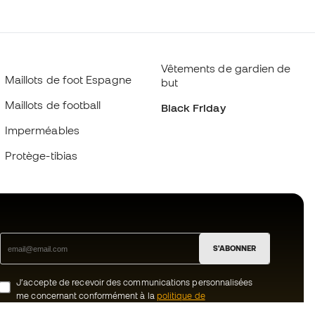
Vêtements de gardien de
Maillots de foot Espagne
but
Maillots de football
Black Friday
Imperméables
Protège-tibias
S'ABONNER
J’accepte de recevoir des communications personnalisées
me concernant conformément à la
politique de
confidentialité
de Sports Emotion.