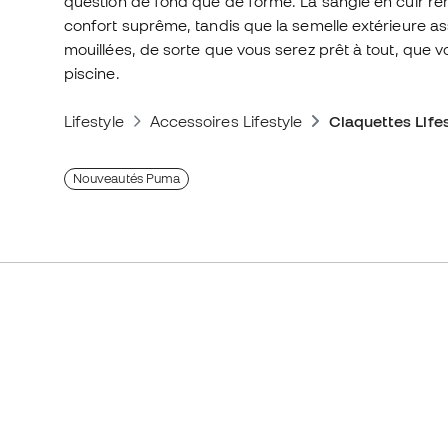
question de fond que de forme. La sangle en cuir re
confort suprême, tandis que la semelle extérieure ass
mouillées, de sorte que vous serez prêt à tout, que vo
piscine.
Lifestyle
Accessoires Lifestyle
Claquettes Life
Nouveautés Puma