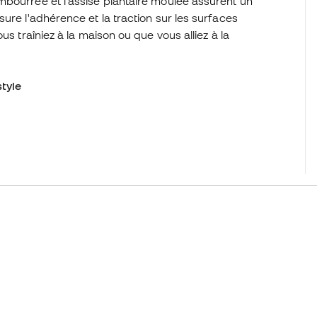
mbourrée et l'assise plantaire moulée assurent un
ure l'adhérence et la traction sur les surfaces
us traîniez à la maison ou que vous alliez à la
style