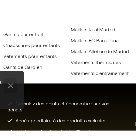
Maillots Real Madrid
Gants pour enfant
Maillots FC Barcelona
Chaussures pour enfants
Maillots Atlético de Madrid
Vètements pour enfants
Vêtements thermiques
Gants de Gardien
Vêtements d’entraînement
a
Cumulez des points et économisez sur vos
achats
Accès prioritaire à des produits exclusifs
Rejoignez plus d’un demi-million de