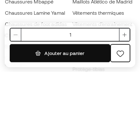
Chaussures Mbappé
Maillots Atlético de Madrid
Chaussures Lamine Yamal
Vêtements thermiques
Chaussures de foot adidas
Vêtements d’entraînement
Chaussures de foot Nike
Maillots de foot Espagne
Ballons de foot
Maillots de football
Ajouter au panier
Chaussures de foot pour
Imperméables
enfants
Protège-tibias
Gants pour enfant
Vêtements de gardien de
Chaussures pour enfants
but
Vètements pour enfants
Black Friday
Devenez
Member
dès maintenant