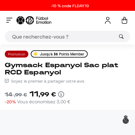
-10 % code FLDAY10
Promotion
Jusqu'à
36
Points Member
Gymsack Espanyol Sac plat
RCD Espanyol
Soyez le premier à partager votre avis
11
,
99
€
14
,
99
€
-20%
Vous économisez
3,00 €