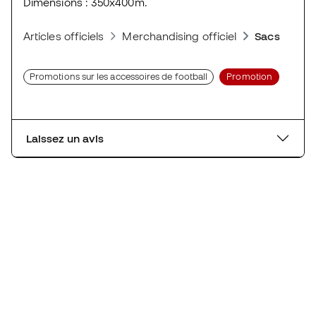
Dimensions : 350x400m.
Articles officiels
Merchandising officiel
Sacs et sac
Promotions sur les accessoires de football
Promotion
Laissez un avis