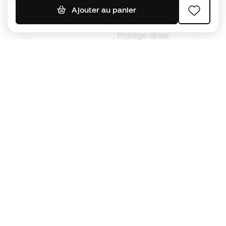
Ajouter au panier
Chaussures de foot pour
Imperméables
enfants
Protège-tibias
Gants pour enfant
Vêtements de gardien de
Chaussures pour enfants
but
Vètements pour enfants
Black Friday
Devenez
Member
dès maintenant
Cumulez des points et économisez sur vos
achats
Accès prioritaire à des produits exclusifs
Rejoignez plus d’un demi-million de membres.