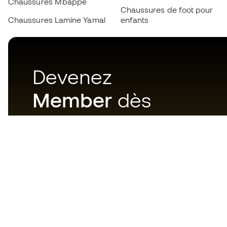
Chaussures Mbappé
Chaussures de foot pour
Chaussures Lamine Yamal
enfants
Devenez
Member
dès
maintenant
Téléchargez maintenant
l'application pour les
passionnés du matériel de foot