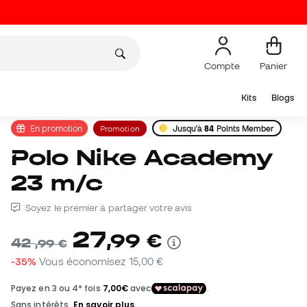
Compte
Panier
Kits
Blogs
En promotion
Promotion
Jusqu'à
84
Points Member
Polo Nike Academy
23 m/c
Soyez le premier à partager votre avis
27
,
99
€
42
,
99
€
-35%
Vous économisez
15,00 €