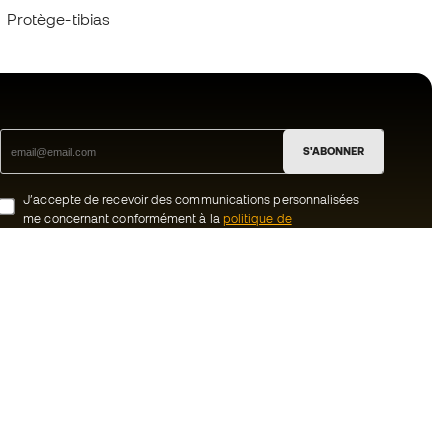
Protège-tibias
S'ABONNER
J’accepte de recevoir des communications personnalisées
me concernant conformément à la
politique de
confidentialité
de Sports Emotion.
ion
#BeTheBest
uté Member
Chez Sports Emotion, nous encourageons
une culture de vie sportive axée sur le