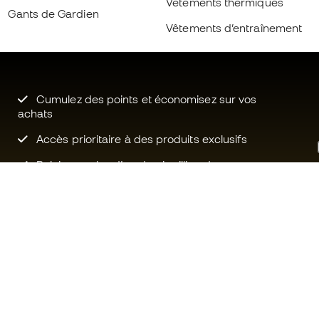
Vêtements thermiques
Gants de Gardien
Vêtements d’entraînement
Cumulez des points et économisez sur vos
achats
Accès prioritaire à des produits exclusifs
Rejoignez plus d’un demi-million de
membres.
Besoin d'aide ?
Fútbol Emot
Service client
La communa