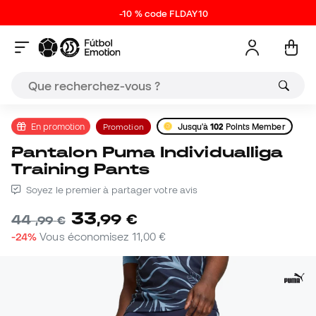
-10 % code FLDAY10
En promotion
Promotion
Jusqu'à
102
Points Member
Pantalon Puma Individualliga
Training Pants
Soyez le premier à partager votre avis
33
,
99
€
44
,
99
€
-24%
Vous économisez
11,00 €