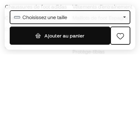
Chaussures de foot adidas
Vêtements d’entraînement
Choisissez une taille
Chaussures de foot Nike
Maillots de foot Espagne
Ballons de foot
Maillots de football
Ajouter au panier
Chaussures de foot pour
Imperméables
enfants
Protège-tibias
Gants pour enfant
Vêtements de gardien de
Chaussures pour enfants
but
Vètements pour enfants
Black Friday
Devenez
Member
dès maintenant
Cumulez des points et économisez sur vos