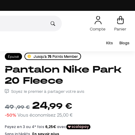
Compte
Panier
Kits
Blogs
Épuisé
Jusqu'à
75
Points Member
Pantalons d'entraînement
Pantalon Nike Park
20 Fleece
Soyez le premier à partager votre avis
24
,
99
€
49
,
99
€
-50%
Vous économisez
25,00 €