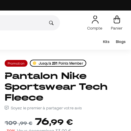
Compte
Panier
Kits
Blogs
Promotion
Jusqu'à
231
Points Member
Pantalon Nike
Sportswear Tech
Fleece
Soyez le premier à partager votre avis
76
,
99
€
109
,
99
€
-30%
Vous économisez
33,00 €