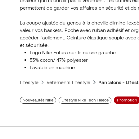
chaleur qui n'alourdit pas le vêtement. Les ourlets él
permettent de garder vos affaires en sécurité et de 
La coupe ajustée du genou à la cheville élimine l'excè
valeur vos baskets. Poche avec ruban adhésif et orga
accéder facilement. Ceinture élastique souple avec
et sécurisée.
Logo Nike Futura sur la cuisse gauche.
53% coton/ 47% polyester
Lavable en machine
Lifestyle
Vêtements Lifestyle
Pantalons - Lifest
Nouveautés Nike
Lifestyle Nike Tech Fleece
Promotion