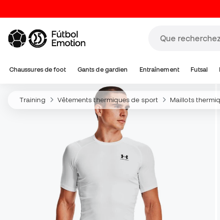
Chaussures de foot
Gants de gardien
Entraînement
Futsal
Training
Vêtements thermiques de sport
Maillots thermi