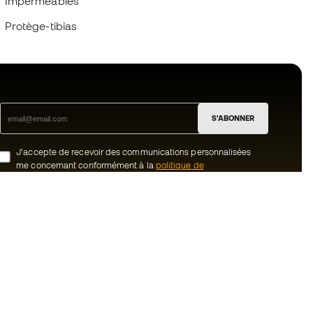
Imperméables
Protège-tibias
S'ABONNER
J’accepte de recevoir des communications personnalisées
me concernant conformément à la
politique de
confidentialité
de Sports Emotion.
ion
#BeTheBest
uté Member
Chez Sports Emotion, nous encourageons