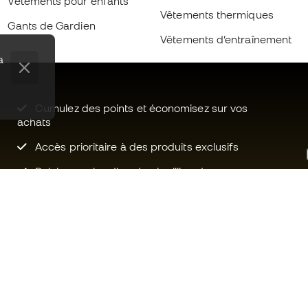
Vètements pour enfants
Vêtements thermiques
Gants de Gardien
Vêtements d’entraînement
a
Cumulez des points et économisez sur vos
achats
Accès prioritaire à des produits exclusifs
Rejoignez plus d’un demi-million de
membres.
Besoin d'aide ?
Fútbol Emot
Service client
La communa