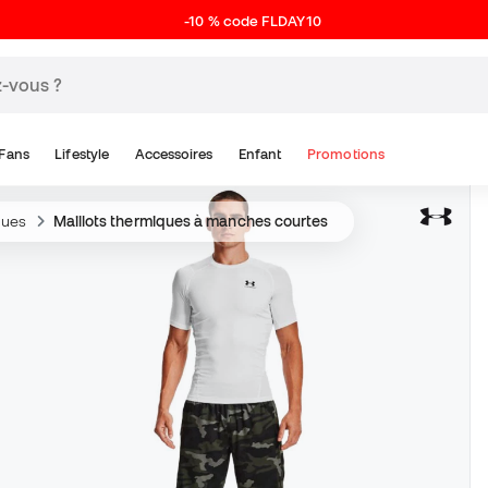
-10 % code FLDAY10
Fans
Lifestyle
Accessoires
Enfant
Promotions
ques
Maillots thermiques à manches courtes