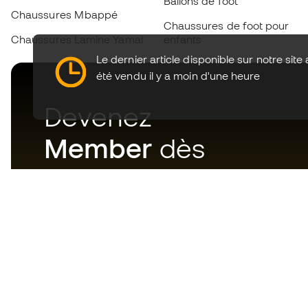
Ballons de foot
Chaussures Mbappé
Chaussures de foot pour
Chaussures Lamine Yamal
enfants
Le dernier article disponible sur notre site 
été vendu il y a moin d'une heure
Devenez
Member
dès
maintenant
Téléchargez maintenant
l'application pour les