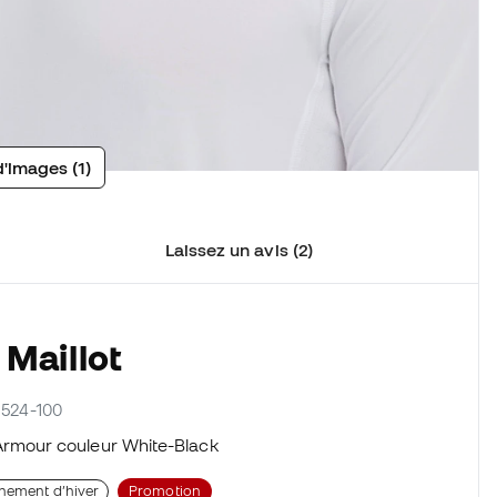
d'images (1)
Laissez un avis (2)
 Maillot
61524-100
rmour couleur White-Black
înement d’hiver
Promotion