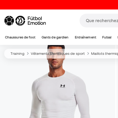
Chaussures de foot
Gants de gardien
Entraînement
Futsal
Training
Vêtements thermiques de sport
Maillots thermi