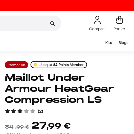
Compte
Panier
Kits
Blogs
Promotion
Jusqu'à
84
Points Member
Maillot Under
Armour HeatGear
Compression LS
(
2
)
27
,
99
€
34
,
99
€