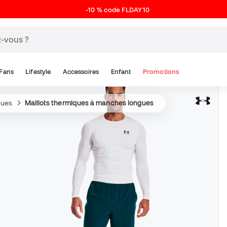
-10 % code FLDAY10
Fans
Lifestyle
Accessoires
Enfant
Promotions
ques
Maillots thermiques à manches longues