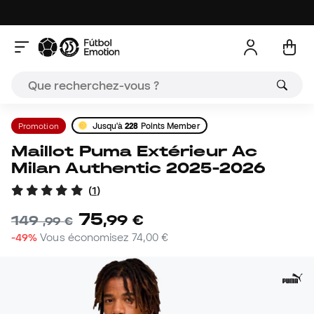
Promotion
Jusqu'à
228
Points Member
Maillot Puma Extérieur Ac
Milan Authentic 2025-2026
(
1
)
75
,
99
€
149
,
99
€
-49%
Vous économisez
74,00 €