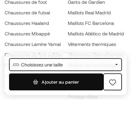
Chaussures de foot
Gants de Gardien
Chaussures de futsal
Maillots Real Madrid
Chaussures Haaland
Maillots FC Barcelona
Chaussures Mbappé
Maillots Atlético de Madrid
Chaussures Lamine Yamal
Vêtements thermiques
Chaussures de foot adidas
Vêtements d’entraînement
Choisissez une taille
Chaussures de foot Nike
Maillots de foot Espagne
Ballons de foot
Maillots de football
Ajouter au panier
Chaussures de foot pour
Imperméables
enfants
Protège-tibias
Gants pour enfant
Vêtements de gardien de
Chaussures pour enfants
but
Vètements pour enfants
Black Friday