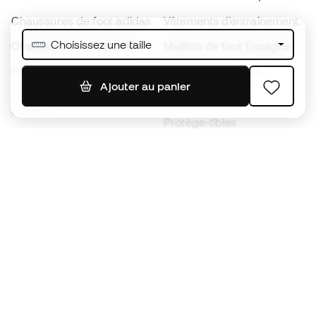
Chaussures de foot adidas
Vêtements d’entraînement
Choisissez une taille
Chaussures de foot Nike
Maillots de foot Espagne
Ballons de foot
Maillots de football
Ajouter au panier
Chaussures de foot pour
Imperméables
enfants
Protège-tibias
Gants pour enfant
Vêtements de gardien de
Chaussures pour enfants
but
Vètements pour enfants
Black Friday
Devenez
Member
dès maintenant
Cumulez des points et économisez sur vos