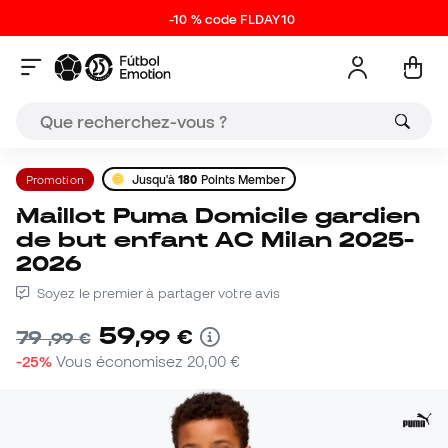
-10 % code FLDAY10
Promotion
Jusqu'à
180
Points Member
Maillot Puma Domicile gardien
de but enfant AC Milan 2025-
2026
Soyez le premier à partager votre avis
59
,
99
€
79
,
99
€
-25%
Vous économisez
20,00 €