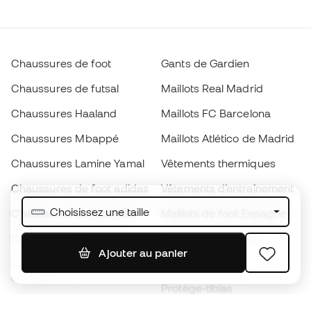
Chaussures de foot
Gants de Gardien
Chaussures de futsal
Maillots Real Madrid
Chaussures Haaland
Maillots FC Barcelona
Chaussures Mbappé
Maillots Atlético de Madrid
Chaussures Lamine Yamal
Vêtements thermiques
Chaussures de foot adidas
Vêtements d’entraînement
Choisissez une taille
Chaussures de foot Nike
Maillots de foot Espagne
Ballons de foot
Maillots de football
Ajouter au panier
Chaussures de foot pour
Imperméables
enfants
Protège-tibias
Gants pour enfant