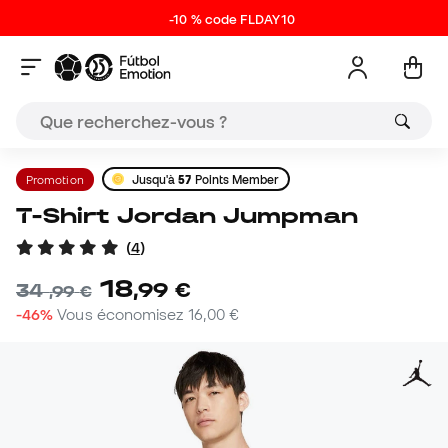
-10 % code FLDAY10
Promotion
Jusqu'à
57
Points Member
T-Shirt Jordan Jumpman
(
4
)
18
,
99
€
34
,
99
€
-46%
Vous économisez
16,00 €