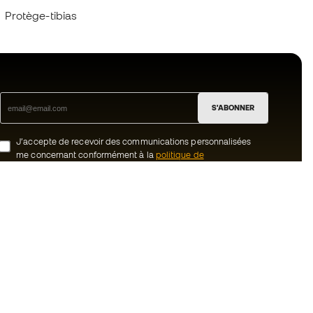
Protège-tibias
S'ABONNER
J’accepte de recevoir des communications personnalisées
me concernant conformément à la
politique de
confidentialité
de Sports Emotion.
ion
#BeTheBest
uté Member
Chez Sports Emotion, nous encourageons
une culture de vie sportive axée sur le