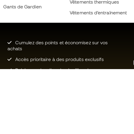
Vêtements thermiques
Gants de Gardien
Vêtements d’entraînement
Cumulez des points et économisez sur vos
achats
Accès prioritaire à des produits exclusifs
Rejoignez plus d’un demi-million de
membres.
Besoin d'aide ?
Fútbol Emot
Service client
La communa