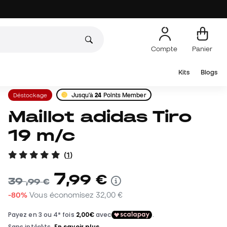
Compte
Panier
Kits
Blogs
Déstockage
Jusqu'à
24
Points Member
Maillot adidas Tiro
19 m/c
(
1
)
7
,
99
€
39
,
99
€
-80%
Vous économisez
32,00 €