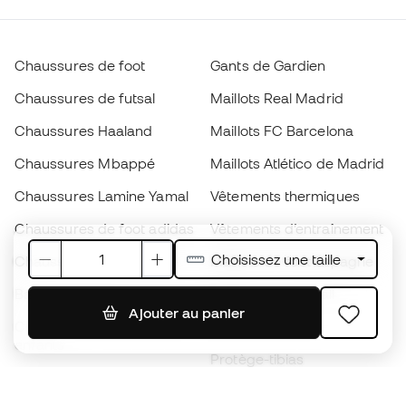
Chaussures de foot
Gants de Gardien
Chaussures de futsal
Maillots Real Madrid
Chaussures Haaland
Maillots FC Barcelona
Chaussures Mbappé
Maillots Atlético de Madrid
Chaussures Lamine Yamal
Vêtements thermiques
Chaussures de foot adidas
Vêtements d’entraînement
Choisissez une taille
Chaussures de foot Nike
Maillots de foot Espagne
Ballons de foot
Maillots de football
Ajouter au panier
Chaussures de foot pour
Imperméables
enfants
Protège-tibias
Gants pour enfant
Vêtements de gardien de