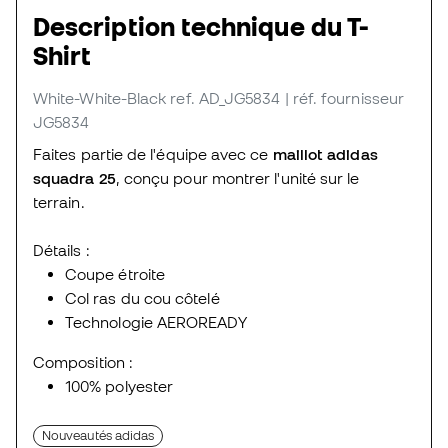
Description technique du T-
Shirt
White-White-Black
ref. AD_JG5834
| réf. fournisseur
JG5834
Faites partie de l'équipe avec ce
maillot adidas
squadra 25
, conçu pour montrer l'unité sur le
terrain.
Détails :
Coupe étroite
Col ras du cou côtelé
Technologie AEROREADY
Composition :
100% polyester
Nouveautés adidas