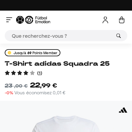
Jusqu'à
69
Points Member
T-Shirt adidas Squadra 25
(
1
)
22
,
99
€
23
,
00
€
-0%
Vous économisez
0,01 €