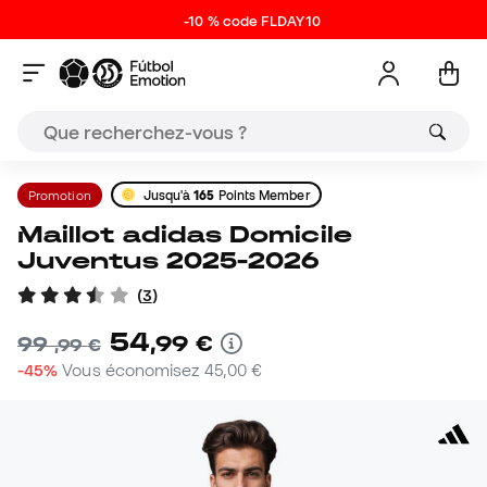
-10 % code FLDAY10
Promotion
Jusqu'à
165
Points Member
Maillot adidas Domicile
Juventus 2025-2026
(
3
)
54
,
99
€
99
,
99
€
-45%
Vous économisez
45,00 €