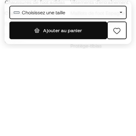
Chaussures de foot adidas
Vêtements d’entraînement
Choisissez une taille
Chaussures de foot Nike
Maillots de foot Espagne
Ballons de foot
Maillots de football
Ajouter au panier
Chaussures de foot pour
Imperméables
enfants
Protège-tibias
Gants pour enfant
Vêtements de gardien de
Chaussures pour enfants
but
Vètements pour enfants
Black Friday
Devenez
Member
dès maintenant
Cumulez des points et économisez sur vos
achats