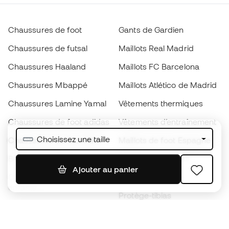
Chaussures de foot
Gants de Gardien
Chaussures de futsal
Maillots Real Madrid
Chaussures Haaland
Maillots FC Barcelona
Chaussures Mbappé
Maillots Atlético de Madrid
Chaussures Lamine Yamal
Vêtements thermiques
Chaussures de foot adidas
Vêtements d’entraînement
Choisissez une taille
Chaussures de foot Nike
Maillots de foot Espagne
Ballons de foot
Maillots de football
Ajouter au panier
Chaussures de foot pour
Imperméables
enfants
Protège-tibias
Gants pour enfant
Vêtements de gardien de
Chaussures pour enfants
but