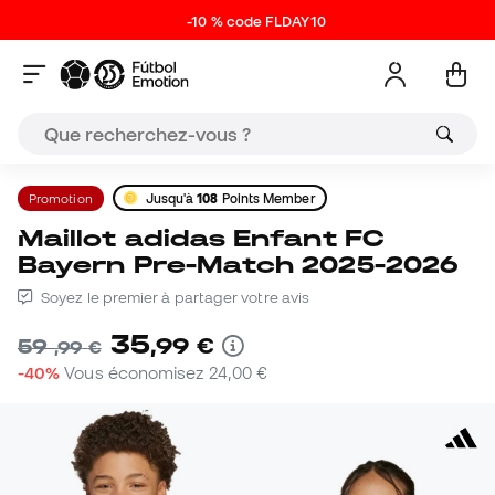
-10 % code FLDAY10
Promotion
Jusqu'à
108
Points Member
Maillot adidas Enfant FC
Bayern Pre-Match 2025-2026
Soyez le premier à partager votre avis
35
,
99
€
59
,
99
€
-40%
Vous économisez
24,00 €