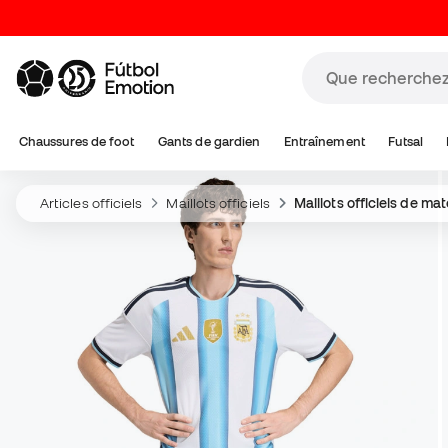
Chaussures de foot
Gants de gardien
Entraînement
Futsal
Articles officiels
Maillots officiels
Maillots officiels de ma