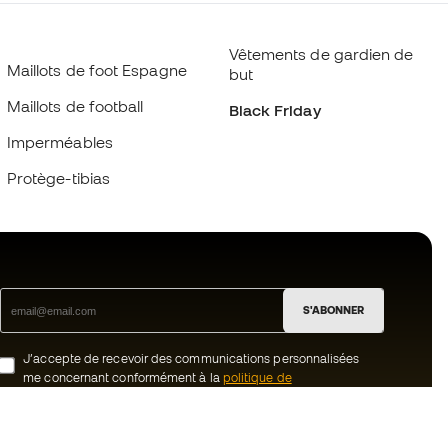
Vêtements de gardien de
Maillots de foot Espagne
but
Maillots de football
Black Friday
Imperméables
Protège-tibias
S'ABONNER
J’accepte de recevoir des communications personnalisées
me concernant conformément à la
politique de
confidentialité
de Sports Emotion.