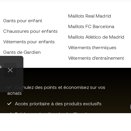
Maillots Real Madrid
Gants pour enfant
Maillots FC Barcelona
Chaussures pour enfants
Maillots Atlético de Madrid
Vètements pour enfants
Vêtements thermiques
Gants de Gardien
Vêtements d’entraînement
a
Cumulez des points et économisez sur vos
achats
Accès prioritaire à des produits exclusifs
Rejoignez plus d’un demi-million de
membres.