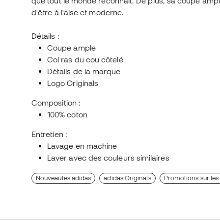
que tout le monde reconnaît. De plus, sa coupe ampl
d'être à l'aise et moderne.
Détails :
Coupe ample
Col ras du cou côtelé
Détails de la marque
Logo Originals
Composition :
100% coton
Entretien :
Lavage en machine
Laver avec des couleurs similaires
Nouveautés adidas
adidas Originals
Promotions sur les a