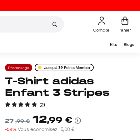
Compte
Panier
Kits
Blogs
Déstockage
Jusqu'à
39
Points Member
T-Shirt adidas
Enfant 3 Stripes
(
2
)
12
,
99
€
27
,
99
€
-54%
Vous économisez
15,00 €