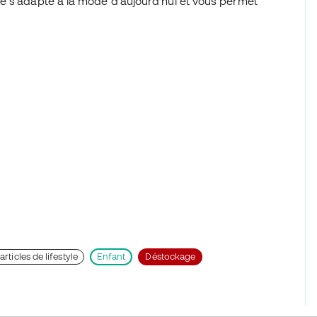
e s'adapte à la mode d'aujourd'hui et vous permet
rticles de lifestyle
Enfant
Déstockage