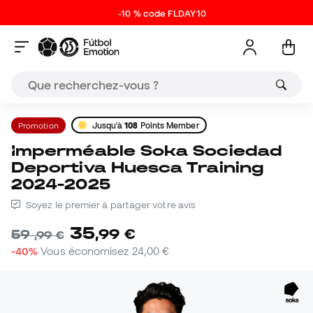
-10 % code FLDAY10
Promotion
Jusqu'à
108
Points Member
Imperméable Soka Sociedad
Deportiva Huesca Training
2024-2025
Soyez le premier à partager votre avis
35
,
99
€
59
,
99
€
-40%
Vous économisez
24,00 €