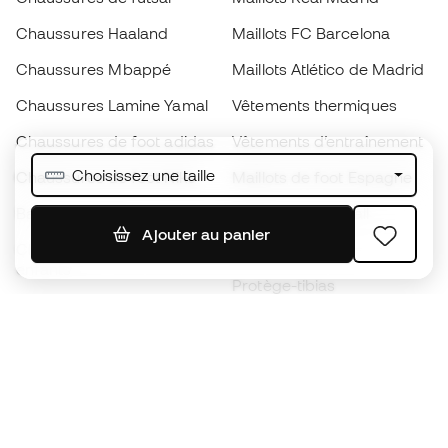
Chaussures Haaland
Maillots FC Barcelona
Chaussures Mbappé
Maillots Atlético de Madrid
Chaussures Lamine Yamal
Vêtements thermiques
Chaussures de foot adidas
Vêtements d’entraînement
Choisissez une taille
Chaussures de foot Nike
Maillots de foot Espagne
Ballons de foot
Maillots de football
Ajouter au panier
Chaussures de foot pour
Imperméables
enfants
Protège-tibias
Gants pour enfant
Vêtements de gardien de
Chaussures pour enfants
but
Vètements pour enfants
Black Friday