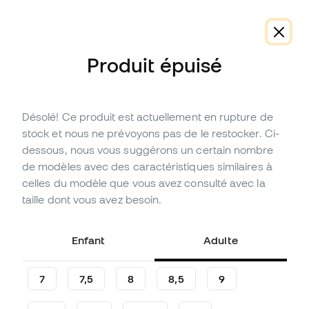
Produit épuisé
Désolé! Ce produit est actuellement en rupture de
En promotion
Épuisé
Jusqu'à
108
Points Member
stock et nous ne prévoyons pas de le restocker. Ci-
Gants SP Fútbol Zero Élite
dessous, nous vous suggérons un certain nombre
de modèles avec des caractéristiques similaires à
(
30
)
celles du modèle que vous avez consulté avec la
35
,
99
€
taille dont vous avez besoin.
119
,
99
€
-70%
Vous économisez
84,00 €
Enfant
Adulte
7
7,5
8
8,5
9