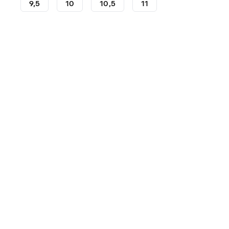
9,5
10
10,5
11
Gants de gardien
Gants de gardien SP
Gants de gar