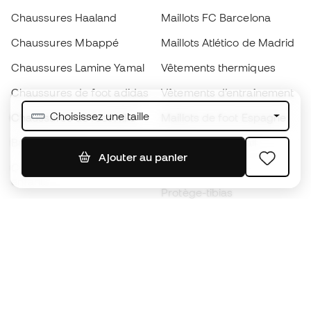
Chaussures Haaland
Maillots FC Barcelona
Chaussures Mbappé
Maillots Atlético de Madrid
Chaussures Lamine Yamal
Vêtements thermiques
Chaussures de foot adidas
Vêtements d’entraînement
Choisissez une taille
Chaussures de foot Nike
Maillots de foot Espagne
Ballons de foot
Maillots de football
Ajouter au panier
Chaussures de foot pour
Imperméables
enfants
Protège-tibias
Gants pour enfant
Vêtements de gardien de
Chaussures pour enfants
but
Vètements pour enfants
Black Friday