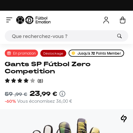
En promotion
Déstockage
Jusqu'à
72
Points Member
Gants SP Fútbol Zero
Competition
(
8
)
23
,
99
€
59
,
99
€
-60%
Vous économisez
36,00 €