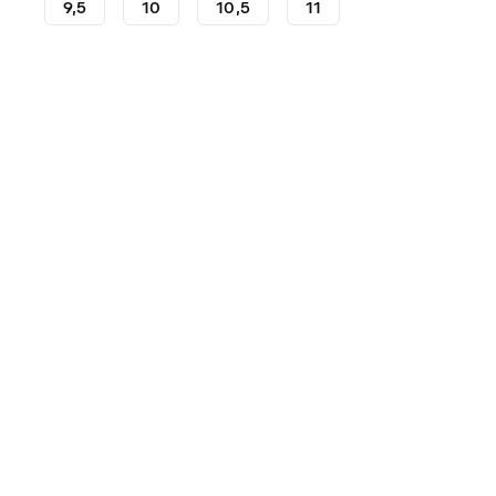
9,5
10
10,5
11
Gants de gardien
Gants de gardien SP
Gants de gard