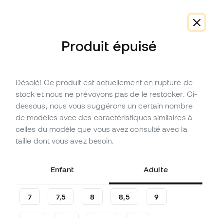
-10 % code FLDAY10
Produit épuisé
Désolé! Ce produit est actuellement en rupture de
En promotion
Épuisé
Jusqu'à
63
Points Member
stock et nous ne prévoyons pas de le restocker. Ci-
Gants SP Fútbol Pantera Pro
dessous, nous vous suggérons un certain nombre
Enfant
de modèles avec des caractéristiques similaires à
celles du modèle que vous avez consulté avec la
(
17
)
taille dont vous avez besoin.
20
,
99
€
69
,
99
€
-70%
Vous économisez
49,00 €
Enfant
Adulte
7
7,5
8
8,5
9