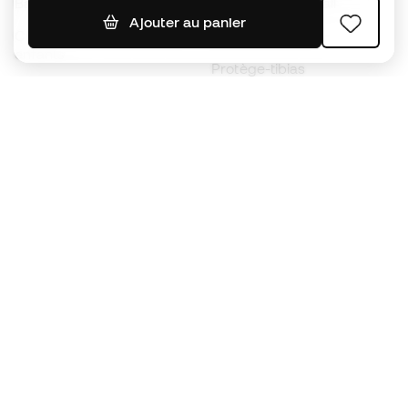
Ballons de foot
Maillots de football
Ajouter au panier
Chaussures de foot pour
Imperméables
enfants
Protège-tibias
Gants pour enfant
Vêtements de gardien de
Chaussures pour enfants
but
Vètements pour enfants
Black Friday
Devenez
Member
dès maintenant
Cumulez des points et économisez sur vos
achats
Accès prioritaire à des produits exclusifs
Rejoignez plus d’un demi-million de membres.