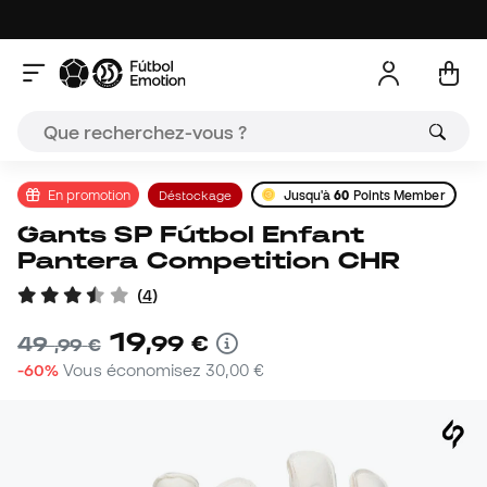
En promotion
Déstockage
Jusqu'à
60
Points Member
Gants SP Fútbol Enfant
Pantera Competition CHR
(
4
)
19
,
99
€
49
,
99
€
-60%
Vous économisez
30,00 €